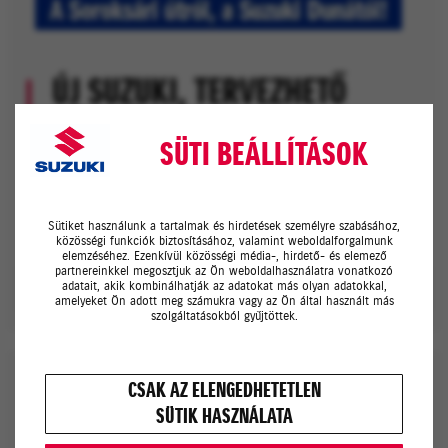
ÚJ SUZUKI, TERVEZHETŐ
KÖLTSÉGEKKEL
SÜTI BEÁLLÍTÁSOK
Ajándék szerviz, akár 0% THM
A Soroksári úton
Sütiket használunk a tartalmak és hirdetések személyre szabásához,
közösségi funkciók biztosításához, valamint weboldalforgalmunk
elemzéséhez. Ezenkívül közösségi média-, hirdető- és elemező
partnereinkkel megosztjuk az Ön weboldalhasználatra vonatkozó
ÉRDEKEL
adatait, akik kombinálhatják az adatokat más olyan adatokkal,
amelyeket Ön adott meg számukra vagy az Ön által használt más
szolgáltatásokból gyűjtöttek.
CSAK AZ ELENGEDHETETLEN
SÜTIK HASZNÁLATA